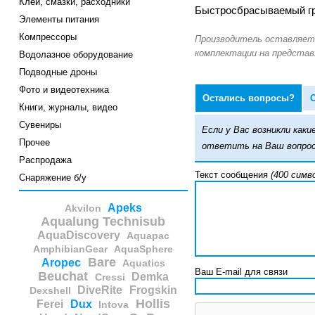
Клеи, смазки, расходники
Быстросбрасываемый гру
Элементы питания
Компрессоры
Водолазное оборудование
Подводные дроны
Фото и видеотехника
Остались вопросы?
Книги, журналы, видео
Сувениры
Если у Вас возникли ка
Прочее
ответить на Ваш вопрос
Распродажа
Текст сообщения
(400 симв
Снаряжение б/у
Apeks
Akvilon
Aqualung Technisub
AquaDiscovery
Aquapac
AmphibianGear
AquaSphere
Bare
Aropec
Aquatics
Ваш E-mail для связи
Beuchat
Demka
Cressi
DiveRite
Frogskin
Dexshell
Hollis
Ferei
Dux
Intova