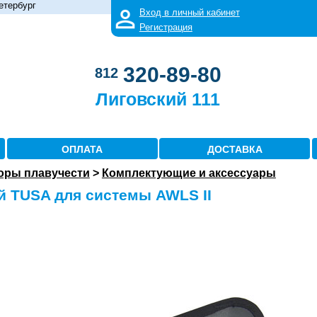
етербург
Вход в личный кабинет
Регистрация
320-89-80
812
Лиговский 111
ОПЛАТА
ДОСТАВКА
оры плавучести
>
Комплектующие и аксессуары
й TUSA для системы AWLS II