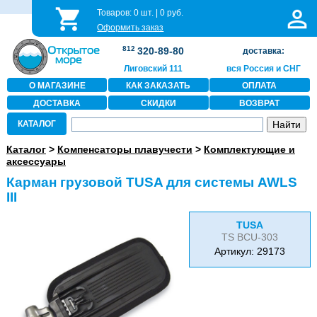
Товаров:
0
шт. |
0
руб.
Оформить заказ
812
320-89-80
доставка:
Лиговский 111
вся Россия и СНГ
О МАГАЗИНЕ
КАК ЗАКАЗАТЬ
ОПЛАТА
ДОСТАВКА
СКИДКИ
ВОЗВРАТ
КАТАЛОГ
Каталог
>
Компенсаторы плавучести
>
Комплектующие и
аксессуары
Карман грузовой TUSA для системы AWLS
III
TUSA
TS BCU-303
Артикул: 29173