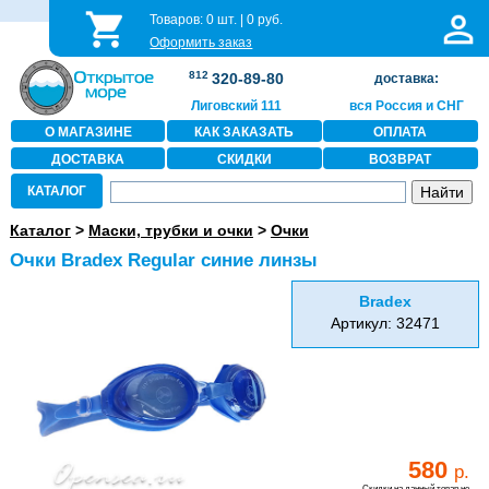
Товаров:
0
шт. |
0
руб.
Оформить заказ
812
320-89-80
доставка:
Лиговский 111
вся Россия и СНГ
О МАГАЗИНЕ
КАК ЗАКАЗАТЬ
ОПЛАТА
ДОСТАВКА
СКИДКИ
ВОЗВРАТ
КАТАЛОГ
Каталог
>
Маски, трубки и очки
>
Очки
Очки Bradex Regular синие линзы
Bradex
Артикул: 32471
580
р.
Скидки на данный товар не