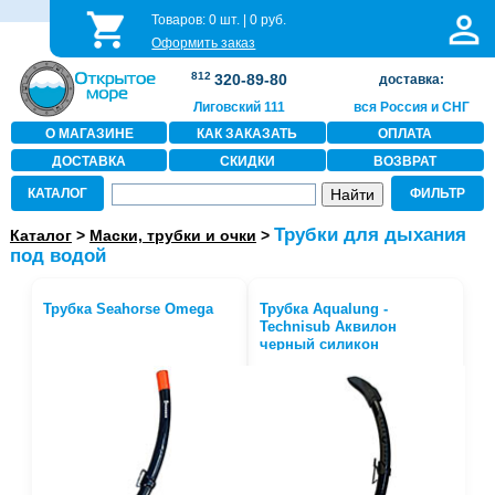
Товаров:
0
шт. |
0
руб.
Оформить заказ
812
320-89-80
доставка:
Лиговский 111
вся Россия и СНГ
О МАГАЗИНЕ
КАК ЗАКАЗАТЬ
ОПЛАТА
ДОСТАВКА
СКИДКИ
ВОЗВРАТ
КАТАЛОГ
ФИЛЬТР
Трубки для дыхания
Каталог
>
Маски, трубки и очки
>
под водой
Трубка Seahorse Оmega
Трубка Aqualung -
Technisub Аквилон
черный силикон