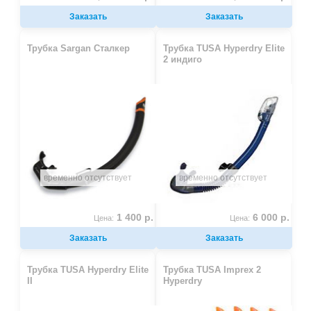
Заказать
Заказать
Трубка Sargan Сталкер
Трубка TUSA Hyperdry Elite
2 индиго
временно отсутствует
временно отсутствует
1 400 р.
6 000 р.
Цена:
Цена:
Заказать
Заказать
Трубка TUSA Hyperdry Elite
Трубка TUSA Imprex 2
II
Hyperdry