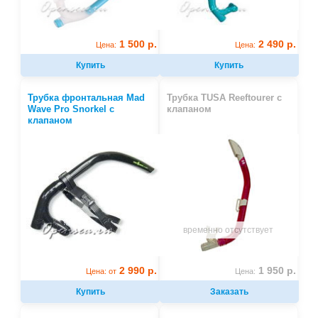
1 500 р.
2 490 р.
Цена:
Цена:
Купить
Купить
Трубка фронтальная Mad
Трубка TUSA Reeftourer с
Wave Pro Snorkel с
клапаном
клапаном
временно отсутствует
2 990 р.
1 950 р.
Цена: от
Цена:
Купить
Заказать