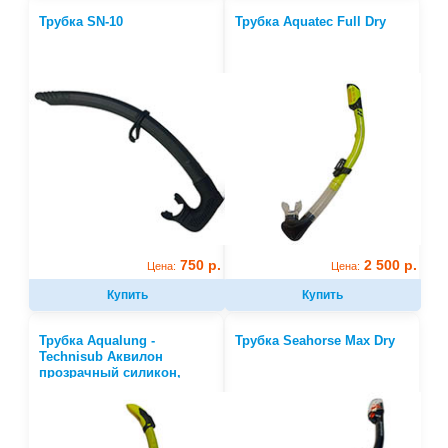
Трубка SN-10
Трубка Aquatec Full Dry
750 р.
2 500 р.
Цена:
Цена:
Купить
Купить
Трубка Aqualung -
Трубка Seahorse Max Dry
Technisub Аквилон
прозрачный силикон,
жёлтый