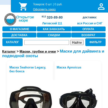
Товаров:
0
шт. |
0
руб.
Оформить заказ
812
320-89-80
доставка:
Лиговский 111
вся Россия и СНГ
О МАГАЗИНЕ
КАК ЗАКАЗАТЬ
ОПЛАТА
ДОСТАВКА
СКИДКИ
ВОЗВРАТ
КАТАЛОГ
ФИЛЬТР
Маски для дайвинга и
Каталог
>
Маски, трубки и очки
>
подводной охоты
Маска Seahorse Legacy,
Маска Apnoicus
без бокса