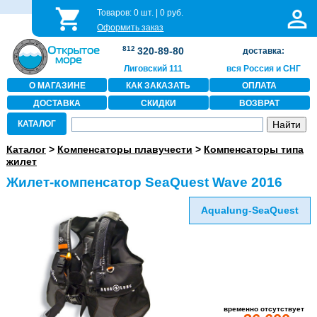
Товаров:
0
шт. |
0
руб.
Оформить заказ
812
320-89-80
доставка:
Лиговский 111
вся Россия и СНГ
О МАГАЗИНЕ
КАК ЗАКАЗАТЬ
ОПЛАТА
ДОСТАВКА
СКИДКИ
ВОЗВРАТ
КАТАЛОГ
Каталог
>
Компенсаторы плавучести
>
Компенсаторы типа
жилет
Жилет-компенсатор SeaQuest Wave 2016
Aqualung-SeaQuest
временно отсутствует