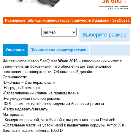
36 600
р.
Скидки на данный товар не
распространяются
Размерные таблицы компенсаторов плавучести AquaLung - SeaQuest
Выберите размер
Описание
Технические характеристики
Жилет-компенсатор SeaQuest
Wave 2016
– классический жилет с
увеличенными боковинами, что обеспечивает вертикальное
положение на поверхности. Обновленный дизайн.
Особенности:
-D-кольца – 2 из нерж. стали
-Нагрудный ремешок
-Стравливающий клапан на правом плече
-Регулируемый поясной ремень
-3XS – комплектуется регулируемым брасовым ремнем
-Легко надевать/снимать
Материалы:
–Камера из прочной, устойчивой к выцветанию ткани ResisteK
–Остальные части из устойчивой к выцветанию кордуры Armor X и
баллистического нейлона 1050 D