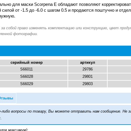
льно для маски Scorpena E обладают позволяют корректировать
 силой от -1.5 до -6.0 с шагом 0.5 и продаются поштучно и отде
нужную.
серийный номер
артикул
S66011
29786
S66028
29801
S66029
29803
Отзывы
кие-либо вопросы по товару, Вы можете отправить нам сообщение. Н
.
олов максимум)
: