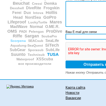
Beuchat
Demka
Cressi
DiveRite
Frogskin
Dexshell
Hollis
Ferei
Dux
Intova
GoPro
Head
NordSea
Lifeproof
Mares
LuckyTurtle
MadWave
Normal
O.ME.R.
OMS
ProDive
PADI
Pelengas
Ваш E-mail для связи
Riffe
Sargan
ScubaPro
SeaLife
Scorpena
SEACsub
SiTech
Aqualung-SeaQuest
SubGear
SubLife
Sporasub
Suunto
TUSA
Technisub
XSScuba
Waterproof
все производители
Нажав кнопку Отправить с
Карта сайта
Новости
Вакансии