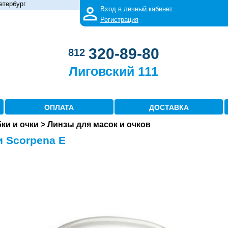
етербург
Вход в личный кабинет
Регистрация
320-89-80
812
Лиговский 111
ОПЛАТА
ДОСТАВКА
бки и очки
>
Линзы для масок и очков
и Scorpena E