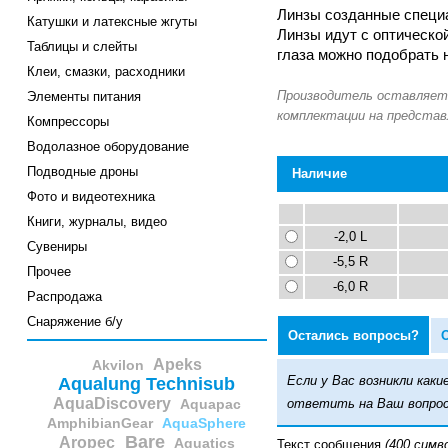
Линзы созданные специа
Катушки и латексные жгуты
Линзы идут с оптической
Таблицы и слейты
глаза можно подобрать 
Клеи, смазки, расходники
Элементы питания
Компрессоры
Водолазное оборудование
Подводные дроны
Наличие
Фото и видеотехника
Книги, журналы, видео
-2,0 L
Сувениры
-5,5 R
Прочее
-6,0 R
Распродажа
Снаряжение б/у
Остались вопросы?
Apeks
Akvilon
Если у Вас возникли ка
Aqualung Technisub
AquaDiscovery
ответить на Ваш вопрос
Aquapac
AmphibianGear
AquaSphere
Bare
Aropec
Aquatics
Текст сообщения
(400 симв