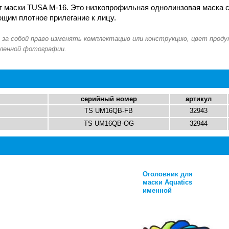
т маски TUSA M-16. Это низкопрофильная однолинзовая маска 
щим плотное прилегание к лицу.
серийный номер
артикул
TS UM16QB-FB
32943
TS UM16QB-OG
32944
Оголовник для
Оголовник для
маски Aquatics
маски Aquatics
именной
именной