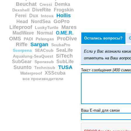
Beuchat
Demka
Cressi
DiveRite
Frogskin
Dexshell
Hollis
Ferei
Dux
Intova
GoPro
Head
NordSea
Lifeproof
Mares
LuckyTurtle
MadWave
Normal
O.ME.R.
OMS
ProDive
Остались вопросы?
PADI
Pelengas
Riffe
Sargan
ScubaPro
SeaLife
Scorpena
SEACsub
Если у Вас возникли ка
SiTech
Aqualung-SeaQuest
ответить на Ваш вопрос
SubGear
SubLife
Sporasub
Suunto
TUSA
Technisub
Текст сообщения
(400 симв
XSScuba
Waterproof
все производители
Ваш E-mail для связи