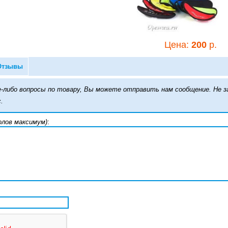
Цена:
200
р.
Цена:
200
р.
Оголовник для
Отзывы
маски Aquatics
именной
кие-либо вопросы по товару, Вы можете отправить нам сообщение. Н
.
олов максимум)
:
Цена:
200
р.