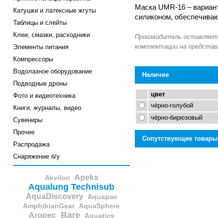
Маска UMR-16 – вариан
Катушки и латексные жгуты
силиконом, обеспечиваю
Таблицы и слейты
Клеи, смазки, расходники
Элементы питания
Компрессоры
Водолазное оборудование
Наличие
Подводные дроны
цвет
Фото и видеотехника
чёрно-голубой
Книги, журналы, видео
чёрно-бирюзовый
Сувениры
Прочее
Сопутствующие товары
Распродажа
Снаряжение б/у
Apeks
Akvilon
Aqualung Technisub
AquaDiscovery
Aquapac
AmphibianGear
AquaSphere
Bare
Aropec
Aquatics