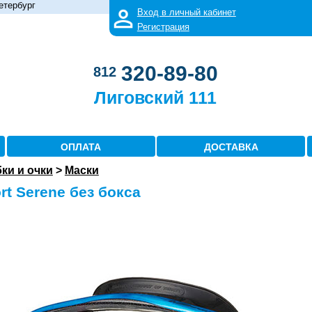
етербург
Вход в личный кабинет
Регистрация
320-89-80
812
Лиговский 111
ОПЛАТА
ДОСТАВКА
бки и очки
>
Маски
t Serene без бокса