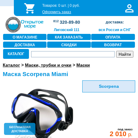
Товаров:
0
шт. |
0
руб.
Оформить заказ
812
320-89-80
доставка:
Лиговский 111
вся Россия и СНГ
О МАГАЗИНЕ
КАК ЗАКАЗАТЬ
ОПЛАТА
ДОСТАВКА
СКИДКИ
ВОЗВРАТ
КАТАЛОГ
Каталог
>
Маски, трубки и очки
>
Маски
Маска Scorpena Miami
Scorpena
БЕСПЛАТНАЯ
под заказ
ДОСТАВКА
2 010
р.