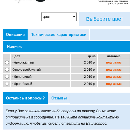
Скидки на данный товар не
распространяются
Выберите цвет
Описание
Технические характеристики
Наличие
цвет
цена
наличие
чёрно-жёлтый
2 010 р.
под заказ
бело-серебристый
2 010 р.
под заказ
чёрно-синий
2 010 р.
под заказ
чёрно-белый
2 010 р.
под заказ
Остались вопросы?
Отзывы
Если у Вас возникли какие-либо вопросы по товару, Вы можете
отправить нам сообщение. Не забудьте оставить контактную
информацию, чтобы мы смогли ответить на Ваш вопрос.