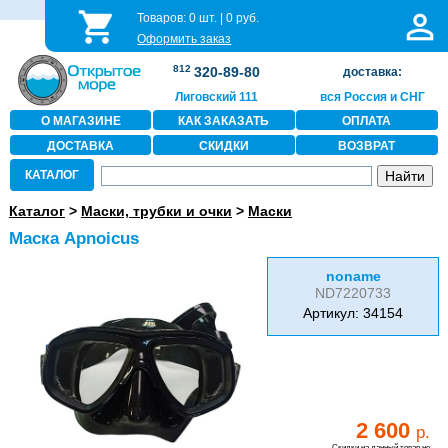
Товаров:
0
шт. |
0
руб.
Оформить заказ
812
320-89-80
доставка:
Лиговский 111
вся Россия и СНГ
О МАГАЗИНЕ
КАК ЗАКАЗАТЬ
ОПЛАТА
ДОСТАВКА
СКИДКИ
ВОЗВРАТ
КАТАЛОГ
Каталог
>
Маски, трубки и очки
>
Маски
Маска Apnoicus
noname
ND7220733
Артикул: 34154
2 600
р.
Скидки на данный товар не