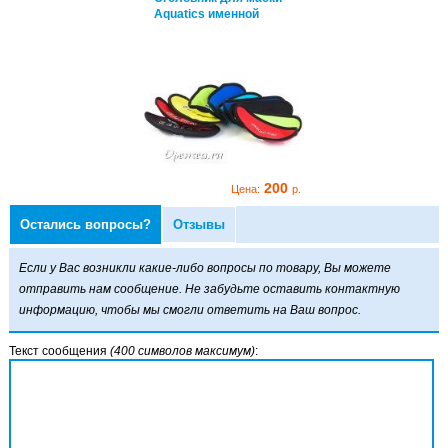
uatics именной
Aquatics именной
200
200
Цена:
р.
Цена:
р.
Остались вопросы?
Отзывы
оловник для маски
uatics именной
Если у Вас возникли какие-либо вопросы по товару, Вы можете
отправить нам сообщение. Не забудьте оставить контактную
информацию, чтобы мы смогли ответить на Ваш вопрос.
Текст сообщения
(400 символов максимум)
:
200
Цена:
р.