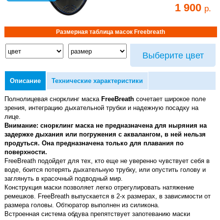
1 900
р.
Размерная таблица масок Freebreath
Выберите цвет
Описание
Технические характеристики
Полнолицевая снорклинг маска
FreeBreath
сочетает широкое поле
зрения, интеграцию дыхательной трубки и надежную посадку на
лице.
Внимание: снорклинг маска не предназначена для ныряния на
задержке дыхания или погружения с аквалангом, в ней нельзя
продуться. Она предназначена только для плавания по
поверхности.
FreeBreath подойдет для тех, кто еще не уверенно чувствует себя в
воде, боится потерять дыхательную трубку, или опустить голову и
заглянуть в красочный подводный мир.
Конструкция маски позволяет легко отрегулировать натяжение
ремешков. FreeBreath выпускается в 2-х размерах, в зависимости от
размера головы. Обтюратор выполнен из силикона.
Встроенная система обдува препятствует запотеванию маски