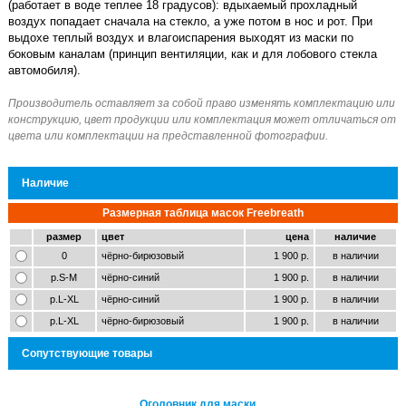
(работает в воде теплее 18 градусов): вдыхаемый прохладный
воздух попадает сначала на стекло, а уже потом в нос и рот. При
выдохе теплый воздух и влагоиспарения выходят из маски по
боковым каналам (принцип вентиляции, как и для лобового стекла
автомобиля).
Наличие
Размерная таблица масок Freebreath
размер
цвет
цена
наличие
0
чёрно-бирюзовый
1 900 р.
в наличии
р.S-M
чёрно-синий
1 900 р.
в наличии
р.L-XL
чёрно-синий
1 900 р.
в наличии
р.L-XL
чёрно-бирюзовый
1 900 р.
в наличии
Сопутствующие товары
оловник для маски
Оголовник для маски