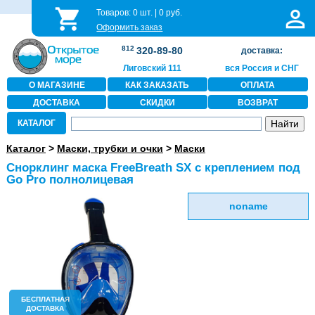
Товаров:
0
шт. |
0
руб.
Оформить заказ
812
320-89-80
доставка:
Лиговский 111
вся Россия и СНГ
О МАГАЗИНЕ
КАК ЗАКАЗАТЬ
ОПЛАТА
ДОСТАВКА
СКИДКИ
ВОЗВРАТ
КАТАЛОГ
Каталог
>
Маски, трубки и очки
>
Маски
Cнорклинг маска FreeBreath SX с креплением под
Go Pro полнолицевая
noname
БЕСПЛАТНАЯ
ДОСТАВКА