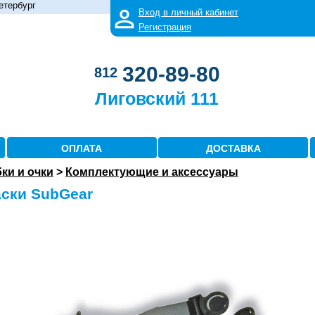
етербург
Вход в личный кабинет
Регистрация
320-89-80
812
Лиговский 111
ОПЛАТА
ДОСТАВКА
бки и очки
>
Комплектующие и аксессуары
ски SubGear