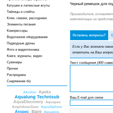
Черный ремешок для по
Катушки и латексные жгуты
Таблицы и слейты
Клеи, смазки, расходники
Элементы питания
Компрессоры
Остались вопросы?
Водолазное оборудование
Подводные дроны
Если у Вас возникли ка
Фото и видеотехника
ответить на Ваш вопрос
Книги, журналы, видео
Сувениры
Текст сообщения
(400 симв
Прочее
Распродажа
Снаряжение б/у
Apeks
Akvilon
Aqualung Technisub
Ваш E-mail для связи
AquaDiscovery
Aquapac
AmphibianGear
AquaSphere
Bare
Aropec
Aquatics