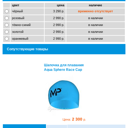
цвет
цена
наличие
чёрный
3 290 р.
временно отсутствует
розовый
2 990 р.
в наличии
тёмно-синий
2 990 р.
в наличии
золотой
2 990 р.
в наличии
оранжевый
2 990 р.
в наличии
Сопутствующие товары
почка для плавания
Шапочка для плавания
ua Sphere Race Cap
Aqua Sphere Race Cap
2 300
2 300
Цена:
р.
Цена:
р.