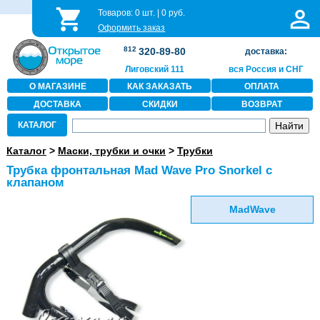
Товаров:
0
шт. |
0
руб.
Оформить заказ
812
320-89-80
доставка:
Лиговский 111
вся Россия и СНГ
О МАГАЗИНЕ
КАК ЗАКАЗАТЬ
ОПЛАТА
ДОСТАВКА
СКИДКИ
ВОЗВРАТ
КАТАЛОГ
Каталог
>
Маски, трубки и очки
>
Трубки
Трубка фронтальная Mad Wave Pro Snorkel с
клапаном
MadWave