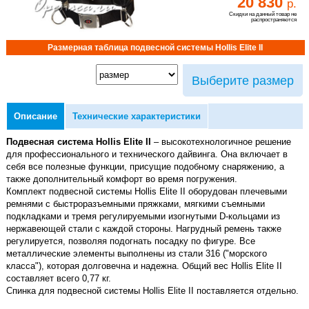
20 830
р.
Скидки на данный товар не
распространяются
Размерная таблица подвесной системы Hollis Elite II
Выберите размер
Описание
Технические характеристики
Подвесная система Hollis Elite II
– высокотехнологичное решение
для профессионального и технического дайвинга. Она включает в
себя все полезные функции, присущие подобному снаряжению, а
также дополнительный комфорт во время погружения.
Комплект подвесной системы Hollis Elite II оборудован плечевыми
ремнями с быстроразъемными пряжками, мягкими съемными
подкладками и тремя регулируемыми изогнутыми D-кольцами из
нержавеющей стали с каждой стороны. Нагрудный ремень также
регулируется, позволяя подогнать посадку по фигуре. Все
металлические элементы выполнены из стали 316 ("морского
класса"), которая долговечна и надежна. Общий вес Hollis Elite II
составляет всего 0,77 кг.
Спинка для подвесной системы Hollis Elite II поставляется отдельно.