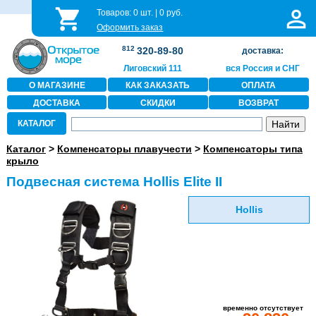
Товаров:
0
шт. |
0
руб.
Оформить заказ
812
320-89-80
доставка:
Лиговский 111
вся Россия и СНГ
О МАГАЗИНЕ
КАК ЗАКАЗАТЬ
ОПЛАТА
ДОСТАВКА
СКИДКИ
ВОЗВРАТ
КАТАЛОГ
Каталог
>
Компенсаторы плавучести
>
Компенсаторы типа
крыло
Подвесная система Hollis Elite II
Hollis
временно отсутствует