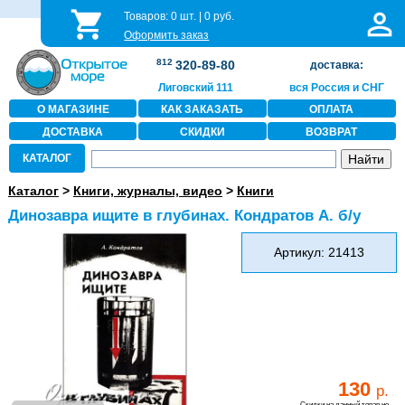
Товаров:
0
шт. |
0
руб.
Оформить заказ
812
320-89-80
доставка:
Лиговский 111
вся Россия и СНГ
О МАГАЗИНЕ
КАК ЗАКАЗАТЬ
ОПЛАТА
ДОСТАВКА
СКИДКИ
ВОЗВРАТ
КАТАЛОГ
Каталог
>
Книги, журналы, видео
>
Книги
Динозавра ищите в глубинах. Кондратов А. б/у
Артикул: 21413
130
р.
Скидки на данный товар не