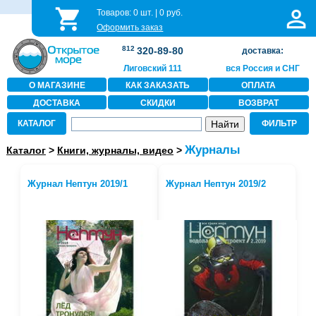
Товаров:
0
шт. |
0
руб.
Оформить заказ
812
320-89-80
доставка:
Лиговский 111
вся Россия и СНГ
О МАГАЗИНЕ
КАК ЗАКАЗАТЬ
ОПЛАТА
ДОСТАВКА
СКИДКИ
ВОЗВРАТ
КАТАЛОГ
ФИЛЬТР
Журналы
Каталог
>
Книги, журналы, видео
>
Журнал Нептун 2019/1
Журнал Нептун 2019/2