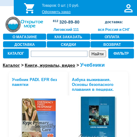
Товаров:
0
шт. |
0
руб.
Оформить заказ
812
320-89-80
доставка:
Лиговский 111
вся Россия и СНГ
О МАГАЗИНЕ
КАК ЗАКАЗАТЬ
ОПЛАТА
ДОСТАВКА
СКИДКИ
ВОЗВРАТ
КАТАЛОГ
ФИЛЬТР
Учебники
Каталог
>
Книги, журналы, видео
>
Учебник PADI. EFR без
Азбука выживания.
памятки
Основы безопасного
плавания в пещерах.
Эксли Ш.