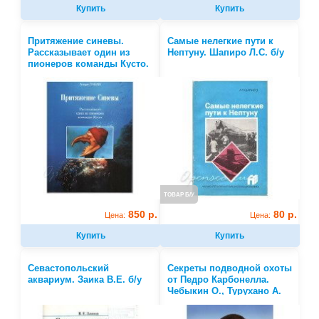
Купить
Купить
Притяжение синевы.
Самые нелегкие пути к
Рассказывает один из
Нептуну. Шапиро Л.С. б/у
пионеров команды Кусто.
Лабан А.
ТОВАР Б/У
850 р.
80 р.
Цена:
Цена:
Купить
Купить
Севастопольский
Секреты подводной охоты
аквариум. Заика В.Е. б/у
от Педро Карбонелла.
Чебыкин О., Турухано А.