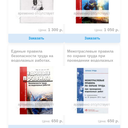
временно отсутствует
временно отсутствует
1 300 р.
1 050 р.
Цена:
Цена:
Заказать
Заказать
Единые правила
Межотраслевые правила
безопасности труда на
по охране труда при
водолазных работах.
проведении водолазных
Часть 2. Медицинское
работ
обепечение водолазов
временно отсутствует
временно отсутствует
650 р.
650 р.
Цена:
Цена: