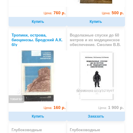
760 р.
500 р.
Цена:
Цена:
Купить
Купить
Тропики, острова,
Водолазные спуски до 60
биоценозы. Бродский А.К.
метров и их медицинское
б/у
обеспечение. Смолин В.В.
временно отсутствует
ТОВАР Б/У
160 р.
1 900 р.
Цена:
Цена:
Купить
Заказать
Глубоководные
Глубоководные