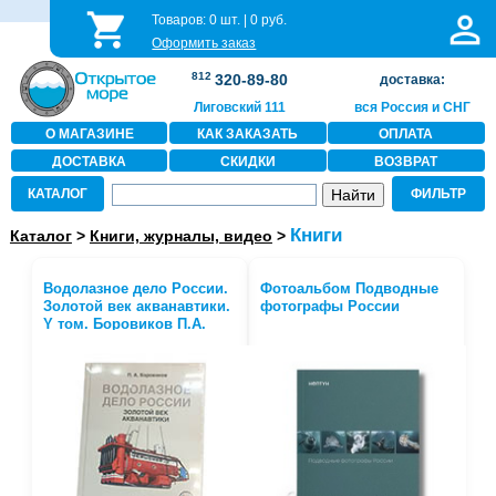
Товаров:
0
шт. |
0
руб.
Оформить заказ
812
320-89-80
доставка:
Лиговский 111
вся Россия и СНГ
О МАГАЗИНЕ
КАК ЗАКАЗАТЬ
ОПЛАТА
ДОСТАВКА
СКИДКИ
ВОЗВРАТ
КАТАЛОГ
ФИЛЬТР
Книги
Каталог
>
Книги, журналы, видео
>
Водолазное дело России.
Фотоальбом Подводные
Золотой век акванавтики.
фотографы России
Y том. Боровиков П.А.