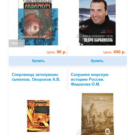
ТОВАР Б/У
90 р.
450 р.
Цена:
Цена:
Купить
Купить
Сокровища затонувших
Сохраняя морскую
галеонов. Окороков А.В.
историю России.
Федорова О.М.