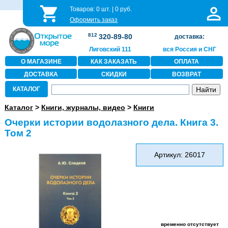
Товаров:
0
шт. |
0
руб.
Оформить заказ
812
320-89-80
доставка:
Лиговский 111
вся Россия и СНГ
О МАГАЗИНЕ
КАК ЗАКАЗАТЬ
ОПЛАТА
ДОСТАВКА
СКИДКИ
ВОЗВРАТ
КАТАЛОГ
Каталог
>
Книги, журналы, видео
>
Книги
Очерки истории водолазного дела. Книга 3.
Том 2
Артикул: 26017
временно отсутствует