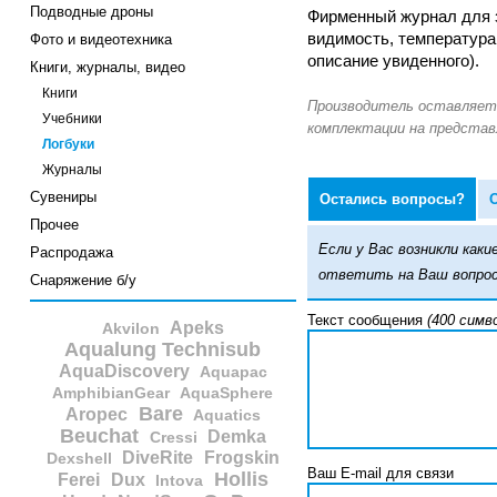
Подводные дроны
Фирменный журнал для з
видимость, температура
Фото и видеотехника
описание увиденного).
Книги, журналы, видео
Книги
Учебники
Логбуки
Журналы
Сувениры
Остались вопросы?
Прочее
Если у Вас возникли ка
Распродажа
ответить на Ваш вопрос
Снаряжение б/у
Текст сообщения
(400 симв
Apeks
Akvilon
Aqualung Technisub
AquaDiscovery
Aquapac
AmphibianGear
AquaSphere
Bare
Aropec
Aquatics
Beuchat
Demka
Cressi
DiveRite
Frogskin
Dexshell
Ваш E-mail для связи
Hollis
Ferei
Dux
Intova