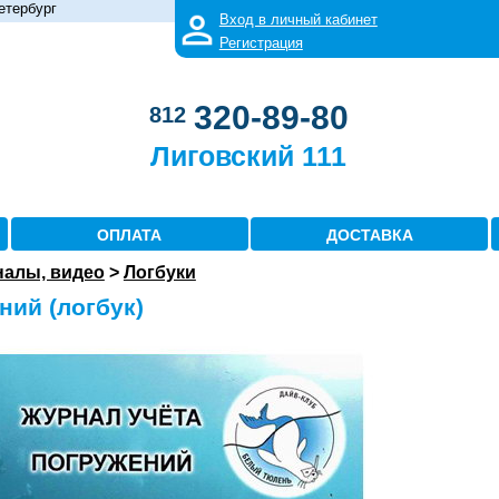
етербург
Вход в личный кабинет
Регистрация
320-89-80
812
Лиговский 111
ОПЛАТА
ДОСТАВКА
налы, видео
>
Логбуки
ний (логбук)