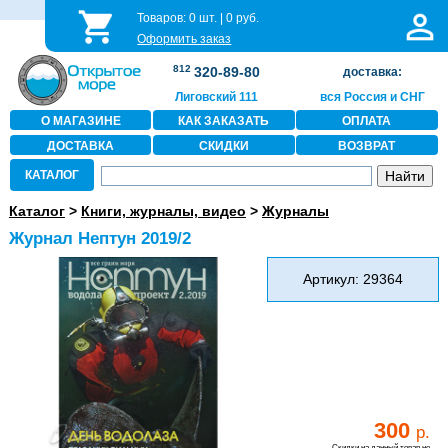
Товаров:
0
шт. |
0
руб.
Оформить заказ
812
320-89-80
доставка:
Лиговский 111
вся Россия и СНГ
О МАГАЗИНЕ
КАК ЗАКАЗАТЬ
ОПЛАТА
ДОСТАВКА
СКИДКИ
ВОЗВРАТ
КАТАЛОГ
Каталог
>
Книги, журналы, видео
>
Журналы
Журнал Нептун 2019/2
Артикул: 29364
300
р.
Скидки на данный товар не