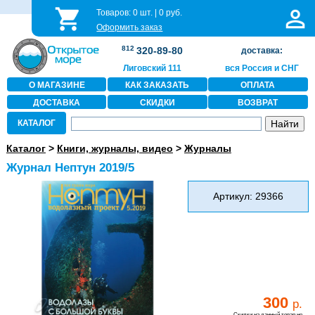
Товаров:
0
шт. |
0
руб.
Оформить заказ
812
320-89-80
доставка:
Лиговский 111
вся Россия и СНГ
О МАГАЗИНЕ
КАК ЗАКАЗАТЬ
ОПЛАТА
ДОСТАВКА
СКИДКИ
ВОЗВРАТ
КАТАЛОГ
Каталог
>
Книги, журналы, видео
>
Журналы
Журнал Нептун 2019/5
Артикул: 29366
300
р.
Скидки на данный товар не