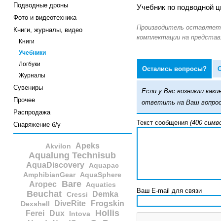
Подводные дроны
Учебник по подводной ц
Фото и видеотехника
Книги, журналы, видео
Книги
Учебники
Логбуки
Остались вопросы?
Журналы
Сувениры
Если у Вас возникли ка
Прочее
ответить на Ваш вопрос
Распродажа
Текст сообщения
(400 симв
Снаряжение б/у
Apeks
Akvilon
Aqualung Technisub
AquaDiscovery
Aquapac
AmphibianGear
AquaSphere
Bare
Aropec
Aquatics
Ваш E-mail для связи
Beuchat
Demka
Cressi
DiveRite
Frogskin
Dexshell
Hollis
Ferei
Dux
Intova